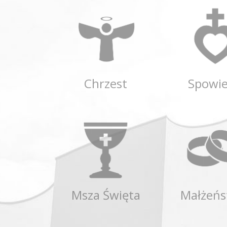
Chrzest
Spowi
Msza Święta
Małżeń