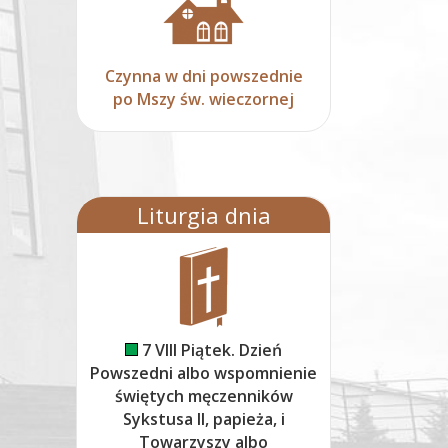
Czynna w dni powszednie
po Mszy św. wieczornej
Liturgia dnia
7 VIII Piątek. Dzień
Powszedni albo wspomnienie
świętych męczenników
Sykstusa II, papieża, i
Towarzyszy albo