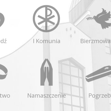
edź
I Komunia
Bierzmowa
stwo
Namaszczenie
Pogrzeb