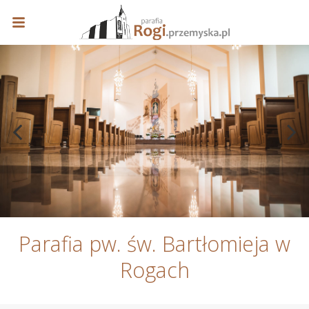
Parafia pw. św. Bartłomieja w
Rogach